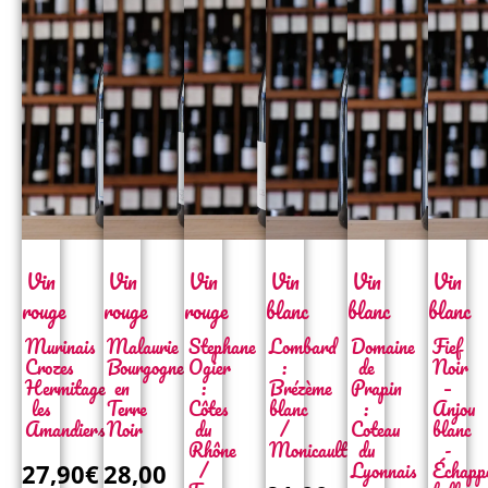
Vin
Vin
Vin
Vin
Vin
Vin
rouge
rouge
rouge
blanc
blanc
blanc
Murinais
Malaurie
Stephane
Lombard
Domaine
Fief
Crozes
Bourgogne
Ogier
:
de
Noir
Hermitage
en
:
Brézème
Prapin
–
les
Terre
Côtes
blanc
:
Anjou
Amandiers
Noir
du
/
Coteau
blanc
Rhône
Monicault
du
-
/
Lyonnais
Échapp
27,90€
28,00