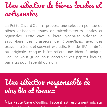
Une sélection de bières locales et
artisanales
La Petite Cave d’Oullins propose une sélection pointue de
bières artisanales issues de microbrasseries locales et
régionales. Cette cave à bière lyonnaise valorise le
savoir‑faire des brasseurs de Rhône‑Alpes, avec des
brassins créatifs et souvent exclusifs. Blonde, IPA, ambrée
ou originale, chaque bière reflète une identité unique.
L’équipe vous guide pour découvrir ces pépites locales,
parfaites pour l’apéritif ou à offrir.
Une sélection responsable de
vins bio et locaux
À La Petite Cave d’Oullins, l’accent est résolument mis sur